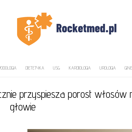
ZAWA
a
PODOLOGIA
DIETETYKA
USG
KARDIOLOGIA
UROLOGIA
GIN
cznie przyspiesza porost włosów 
głowie