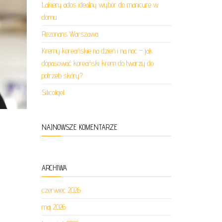
Lakiery ados idealny wybór do manicure w
domu
Rezonans Warszawa
Kremy koreańskie na dzień i na noc – jak
dopasować koreański krem do twarzy do
potrzeb skóry?
Silicolgel
NAJNOWSZE KOMENTARZE
ARCHIWA
czerwiec 2026
maj 2026