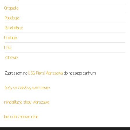
Ortopedia
Podologia
Rehabilitacja
Urologia
USG
Zdrowie
Zapraszam na
USG Piersi Warszawa
do naszego centrum.
buty na haluksy warszawa
rehabilitacja stopy warszawa
fala uderzeniowa cena