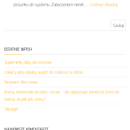
stosunku do systemu. Zaburzeniom nerek……
Continue Reading
Szukaj:
OSTATNIE WPISY
Suplementy diety dla włosów
Lakiery ados idealny wybór do manicure w domu
Rezonans Warszawa
Kremy koreańskie na dzień i na noc – jak dopasować koreański krem do
twarzy do potrzeb skóry?
Silicolgel
NAJNOWSZE KOMENTARZE