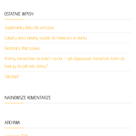
OSTATNIE WPISY
Suplementy diety dla włosów
Lakiery ados idealny wybór do manicure w domu
Rezonans Warszawa
Kremy koreańskie na dzień i na noc – jak dopasować koreański krem do
twarzy do potrzeb skóry?
Silicolgel
NAJNOWSZE KOMENTARZE
ARCHIWA