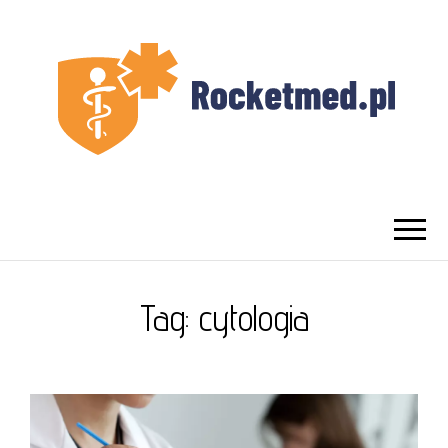
UROLOG
Najlepszy Urolog Prywatnie Warszawa
WARSZAWA
Tag:
cytologia