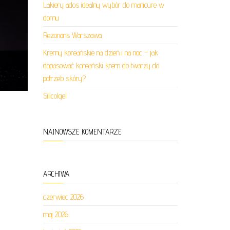
Lakiery ados idealny wybór do manicure w
domu
Rezonans Warszawa
Kremy koreańskie na dzień i na noc – jak
dopasować koreański krem do twarzy do
potrzeb skóry?
Silicolgel
NAJNOWSZE KOMENTARZE
ARCHIWA
czerwiec 2026
maj 2026