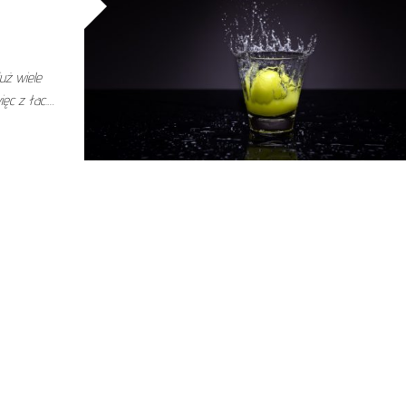
uż wiele
ięc z łac.…