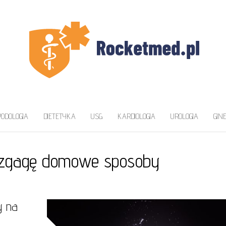
ZAWA
a
PODOLOGIA
DIETETYKA
USG
KARDIOLOGIA
UROLOGIA
GIN
 zgagę domowe sposoby
y na