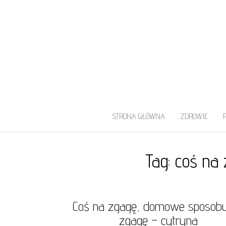
UROLOG WARS
Najlepszy Urolog Prywatnie Warszaw
STRONA GŁÓWNA
ZDROWIE
Tag:
coś na
Coś na zgagę, domowe sposob
zgagę – cytryna