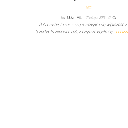
USG
By
ROCKET MED
21 lutego, 2019
0
Ból brzucha, to coś z czym zmagało się większość z 
brzucha, to zapewne coś, z czym zmagało się…
Contin