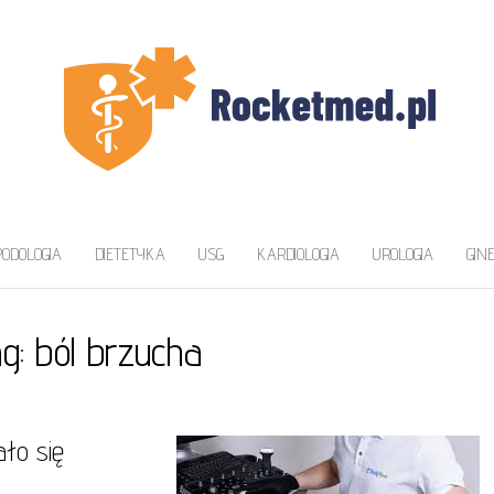
ZAWA
a
PODOLOGIA
DIETETYKA
USG
KARDIOLOGIA
UROLOGIA
GIN
ag:
ból brzucha
ło się