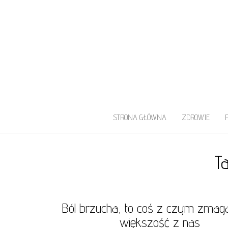
UROLOG WARS
Najlepszy Urolog Prywatnie Warszaw
STRONA GŁÓWNA
ZDROWIE
T
Ból brzucha, to coś z czym zmaga
większość z nas