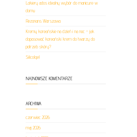
Lakiery ados idealny wybór do manicure w
domu
Rezonans Warszawa
Kremy koreańskie na dzień i na noc – jak
dopasować koreański krem do twarzy do
potrzeb skóry?
Silicolgel
NAJNOWSZE KOMENTARZE
ARCHIWA
czerwiec 2026
maj 2026