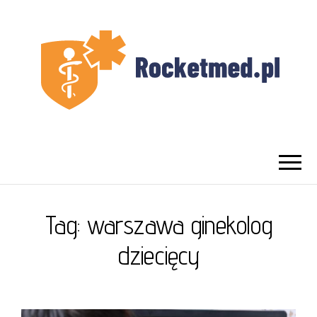
UROLOG
Najlepszy Urolog Prywatnie Warszawa
WARSZAWA
Tag:
warszawa ginekolog
dziecięcy