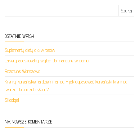
Szukaj:
OSTATNIE WPISY
Suplementy diety dla włosów
Lakiery ados idealny wybór do manicure w domu
Rezonans Warszawa
Kremy koreańskie na dzień i na noc – jak dopasować koreański krem do
twarzy do potrzeb skóry?
Silicolgel
NAJNOWSZE KOMENTARZE