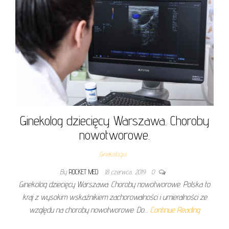
Ginekolog dziecięcy Warszawa. Choroby
nowotworowe.
Ginekologia
By
ROCKET MED
18 czerwca, 2019
0
Ginekolog dziecięcy Warszawa. Choroby nowotworowe. Polska to
kraj z wysokim wskaźnikiem zachorowalności i umieralności ze
względu na choroby nowotworowe. Do…
Continue Reading