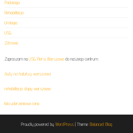
Podologia
Rehabilitacja
Urologia
USG
Zdrowie
Zapraszam na
USG Piersi Warszawa
do naszego centrum.
buty na haluksy warszawa
rehabilitacja stopy warszawa
fala uderzeniowa cena
Proudly powered by
WordPress
|
Theme:
Balanced Blog