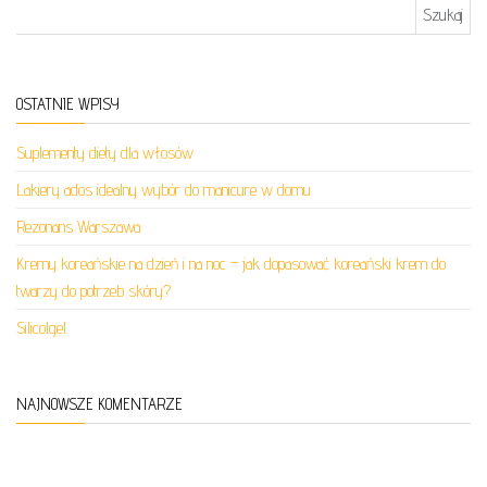
Szukaj:
OSTATNIE WPISY
Suplementy diety dla włosów
Lakiery ados idealny wybór do manicure w domu
Rezonans Warszawa
Kremy koreańskie na dzień i na noc – jak dopasować koreański krem do
twarzy do potrzeb skóry?
Silicolgel
NAJNOWSZE KOMENTARZE