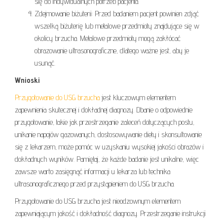
się do indywidualnych potrzeb pacjenta.
Zdejmowanie biżuterii: Przed badaniem pacjent powinien zdjąć
wszelką biżuterię lub metalowe przedmioty znajdujące się w
okolicy brzucha. Metalowe przedmioty mogą zakłócać
obrazowanie ultrasonograficzne, dlatego ważne jest, aby je
usunąć.
Wnioski
Przygotowanie do USG brzucha
jest kluczowym elementem
zapewnienia skutecznej i dokładnej diagnozy. Dbanie o odpowiednie
przygotowanie, takie jak przestrzeganie zaleceń dotyczących postu,
unikanie napojów gazowanych, dostosowywanie diety i skonsultowanie
się z lekarzem, może pomóc w uzyskaniu wysokiej jakości obrazów i
dokładnych wyników. Pamiętaj, że każde badanie jest unikalne, więc
zawsze warto zasięgnąć informacji u lekarza lub technika
ultrasonograficznego przed przystąpieniem do USG brzucha.
Przygotowanie do USG brzucha jest nieodzownym elementem
zapewniającym jakość i dokładność diagnozy. Przestrzeganie instrukcji