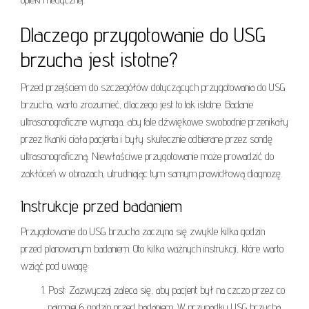
Dlaczego przygotowanie do USG
brzucha jest istotne?
Przed przejściem do szczegółów dotyczących przygotowania do USG
brzucha, warto zrozumieć, dlaczego jest to tak istotne. Badanie
ultrasonograficzne wymaga, aby fale dźwiękowe swobodnie przenikały
przez tkanki ciała pacjenta i były skutecznie odbierane przez sondę
ultrasonograficzną. Niewłaściwe przygotowanie może prowadzić do
zakłóceń w obrazach, utrudniając tym samym prawidłową diagnozę.
Instrukcje przed badaniem
Przygotowanie do USG brzucha zaczyna się zwykle kilka godzin
przed planowanym badaniem. Oto kilka ważnych instrukcji, które warto
wziąć pod uwagę:
Post: Zazwyczaj zaleca się, aby pacjent był na czczo przez co
najmniej 6 godzin przed badaniem. W przypadku USG brzucha,