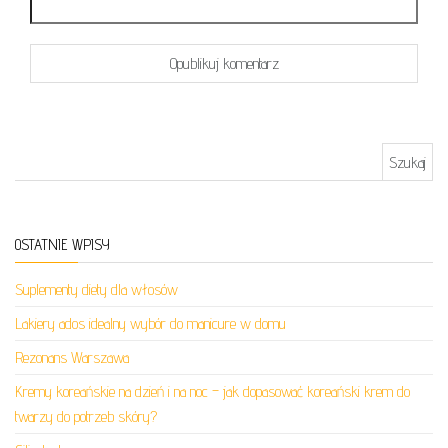
Szukaj:
OSTATNIE WPISY
Suplementy diety dla włosów
Lakiery ados idealny wybór do manicure w domu
Rezonans Warszawa
Kremy koreańskie na dzień i na noc – jak dopasować koreański krem do
twarzy do potrzeb skóry?