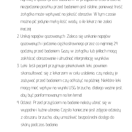
niezjedzenie posiłku przed badaniem jest istotne, ponieważ treść
żołądka może wpływać na jakość obrazów. W tym czasie
można pić jedynie małą ilość wody, o ile lekarz nie zaleci
inaczej.
Unikaj napojów gazowanych: Zaleca się unikanie napojów
gazowanych i jedzenia ciężkostrawnego przez co najmniej 24
godziny przed badaniem. Gazy w żołądku lub jelitach mogą
zakłócać obrazowanie i utrudniać interpretację wyników.
Leki: Jeśli pacjent przyjmuje jakiekolwiek leki, powinien
skonsultować się z lekarzem w celu ustalenia, czy należy je
zażywać przed badaniem czy odłożyć na później. Niektóre leki
mogą mieć wpływ na wyniki USG brzucha, dlatego ważne jest,
aby być poinformowanym na ten temat.
Odzież: Przed przyjściem na badanie należy ubrać się w
wygodne i luźne ubrania. Często konieczne jest zdjęcie odzieży
z obszaru brzucha, aby umożliwić bezpośredni dostęp do
skóry podczas badania.