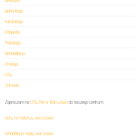
Dietetyka
Ginekologia
Kardiologia
Ortopedia
Podologia
Rehabilitacja
Urologia
USG
Zdrowie
Zapraszam na
USG Piersi Warszawa
do naszego centrum.
buty na haluksy warszawa
rehabilitacja stopy warszawa