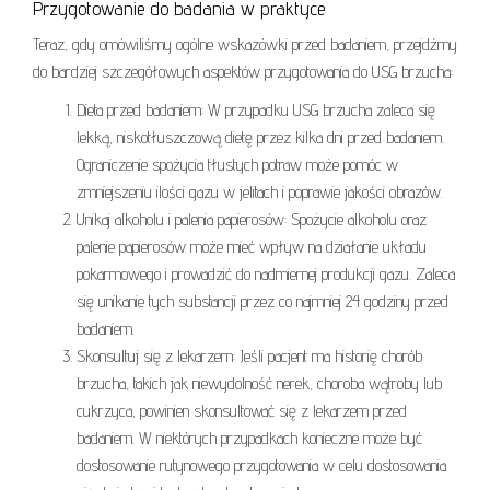
Przygotowanie do badania w praktyce
Teraz, gdy omówiliśmy ogólne wskazówki przed badaniem, przejdźmy
do bardziej szczegółowych aspektów przygotowania do USG brzucha:
Dieta przed badaniem: W przypadku USG brzucha zaleca się
lekką, niskotłuszczową dietę przez kilka dni przed badaniem.
Ograniczenie spożycia tłustych potraw może pomóc w
zmniejszeniu ilości gazu w jelitach i poprawie jakości obrazów.
Unikaj alkoholu i palenia papierosów: Spożycie alkoholu oraz
palenie papierosów może mieć wpływ na działanie układu
pokarmowego i prowadzić do nadmiernej produkcji gazu. Zaleca
się unikanie tych substancji przez co najmniej 24 godziny przed
badaniem.
Skonsultuj się z lekarzem: Jeśli pacjent ma historię chorób
brzucha, takich jak niewydolność nerek, choroba wątroby lub
cukrzyca, powinien skonsultować się z lekarzem przed
badaniem. W niektórych przypadkach konieczne może być
dostosowanie rutynowego przygotowania w celu dostosowania