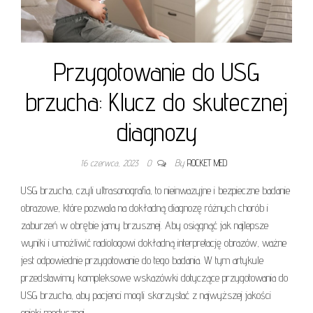
Przygotowanie do USG
brzucha: Klucz do skutecznej
diagnozy
16 czerwca, 2023
0
By
ROCKET MED
USG brzucha, czyli ultrasonografia, to nieinwazyjne i bezpieczne badanie
obrazowe, które pozwala na dokładną diagnozę różnych chorób i
zaburzeń w obrębie jamy brzusznej. Aby osiągnąć jak najlepsze
wyniki i umożliwić radiologowi dokładną interpretację obrazów, ważne
jest odpowiednie przygotowanie do tego badania. W tym artykule
przedstawimy kompleksowe wskazówki dotyczące przygotowania do
USG brzucha, aby pacjenci mogli skorzystać z najwyższej jakości
opieki medycznej.