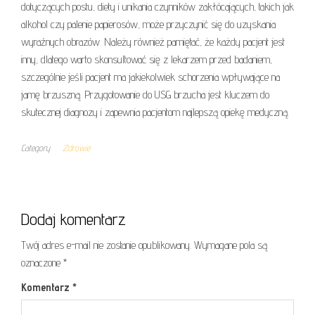
dotyczących postu, diety i unikania czynników zakłócających, takich jak
alkohol czy palenie papierosów, może przyczynić się do uzyskania
wyraźnych obrazów. Należy również pamiętać, że każdy pacjent jest
inny, dlatego warto skonsultować się z lekarzem przed badaniem,
szczególnie jeśli pacjent ma jakiekolwiek schorzenia wpływające na
jamę brzuszną. Przygotowanie do USG brzucha jest kluczem do
skutecznej diagnozy i zapewnia pacjentom najlepszą opiekę medyczną.
Category
Zdrowie
Dodaj komentarz
Twój adres e-mail nie zostanie opublikowany.
Wymagane pola są
oznaczone
*
Komentarz
*